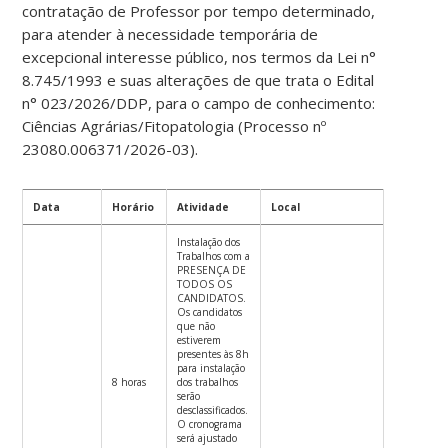
contratação de Professor por tempo determinado,
para atender à necessidade temporária de
excepcional interesse público, nos termos da Lei n°
8.745/1993 e suas alterações de que trata o Edital
n° 023/2026/DDP, para o campo de conhecimento:
Ciências Agrárias/Fitopatologia (Processo nº
23080.006371/2026-03).
Data
Horário
Atividade
Local
Instalação dos
Trabalhos com a
PRESENÇA DE
TODOS OS
CANDIDATOS.
Os candidatos
que não
estiverem
presentes às 8h
para instalação
8 horas
dos trabalhos
serão
desclassificados.
O cronograma
será ajustado